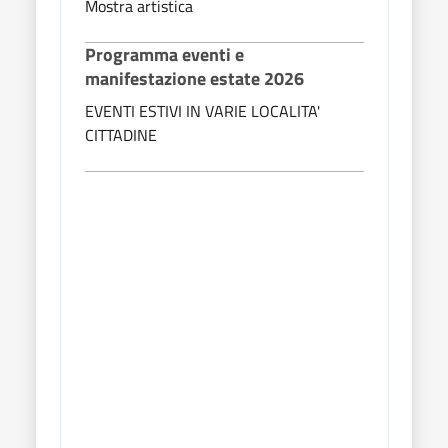
Mostra artistica
Mostr
Programma eventi e
Pro
manifestazione estate 2026
mani
EVENTI ESTIVI IN VARIE LOCALITA'
EVEN
CITTADINE
CITT
Sera
l'or
serat
ballo 