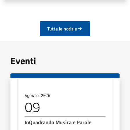
Tutte le notizie
Eventi
Agosto 2026
Agos
09
1
InQuadrando Musica e Parole
InQu