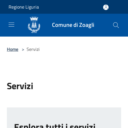
Salta al contenuto principale
Regione Liguria
Comune di Zoagli
Home
>
Servizi
Servizi
Esplora tutti i servizi