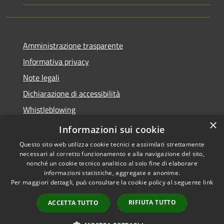
Amministrazione trasparente
Informativa privacy
Note legali
Dichiarazione di accessibilità
Whistleblowing
×
Piano di miglioramento dei servizi
Informazioni sui cookie
Questo sito web utilizza cookie tecnici e assimilati strettamente
necessari al corretto funzionamento e alla navigazione del sito,
nonché un cookie tecnico analitico al solo fine di elaborare
informazioni statistiche, aggregate e anonime.
RSS
Copyright © 2026 • Comune di
Per maggiori dettagli, può consultare la cookie policy al seguente
link
Accessibilità
Zoagli • Powered by
Privacy
Municipium
Accesso
•
RIFIUTA TUTTO
ACCETTA TUTTO
Cookie
redazione
Mappa del sito