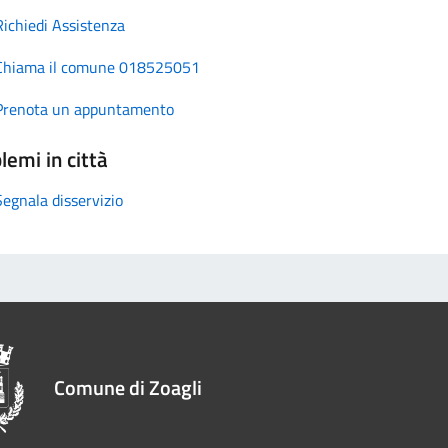
Richiedi Assistenza
Chiama il comune 018525051
Prenota un appuntamento
lemi in città
Segnala disservizio
Comune di Zoagli