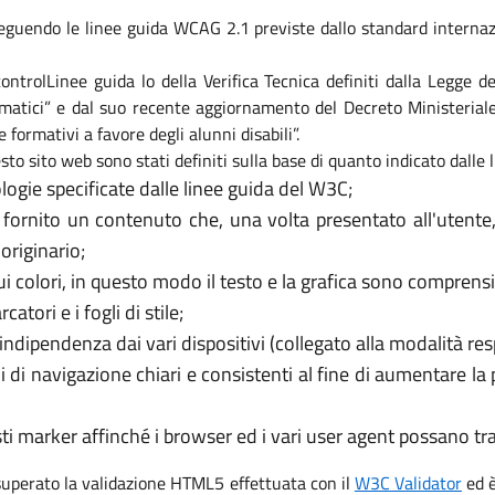
eguendo le linee guida WCAG 2.1 previste dallo standard internaz
i controlLinee guida lo della Verifica Tecnica definiti dalla Legge
formatici” e dal suo recente aggiornamento del Decreto Ministeri
e formativi a favore degli alunni disabili”.
sto sito web sono stati definiti sulla base di quanto indicato dalle
logie specificate dalle linee guida del W3C;
 fornito un contenuto che, una volta presentato all'utente
originario;
 colori, in questo modo il testo e la grafica sono comprensib
tori e i fogli di stile;
’indipendenza dai vari dispositivi (collegato alla modalità re
i di navigazione chiari e consistenti al fine di aumentare la
usti marker affinché i browser ed i vari user agent possano t
 superato la validazione HTML5 effettuata con il
W3C Validator
ed è