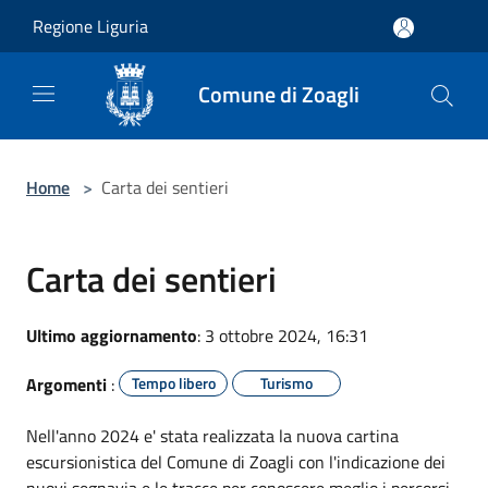
Salta al contenuto principale
Regione Liguria
Comune di Zoagli
Home
>
Carta dei sentieri
Carta dei sentieri
Ultimo aggiornamento
: 3 ottobre 2024, 16:31
Argomenti
:
Tempo libero
Turismo
Nell'anno 2024 e' stata realizzata la nuova cartina
escursionistica del Comune di Zoagli con l'indicazione dei
nuovi segnavia e le tracce per conoscere meglio i percorsi