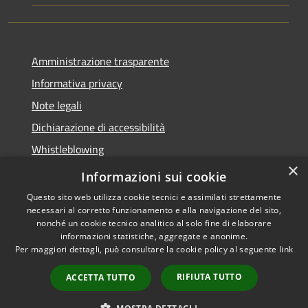
Amministrazione trasparente
Informativa privacy
Note legali
Dichiarazione di accessibilità
Whistleblowing
×
Piano di miglioramento dei servizi
Informazioni sui cookie
Questo sito web utilizza cookie tecnici e assimilati strettamente
necessari al corretto funzionamento e alla navigazione del sito,
nonché un cookie tecnico analitico al solo fine di elaborare
informazioni statistiche, aggregate e anonime.
RSS
Copyright © 2026 • Comune di
Per maggiori dettagli, può consultare la cookie policy al seguente
link
Accessibilità
Zoagli • Powered by
Privacy
Municipium
Accesso
•
RIFIUTA TUTTO
ACCETTA TUTTO
Cookie
redazione
Mappa del sito