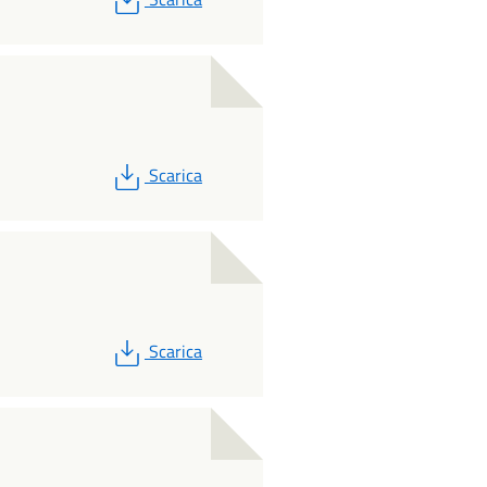
PDF
Scarica
PDF
Scarica