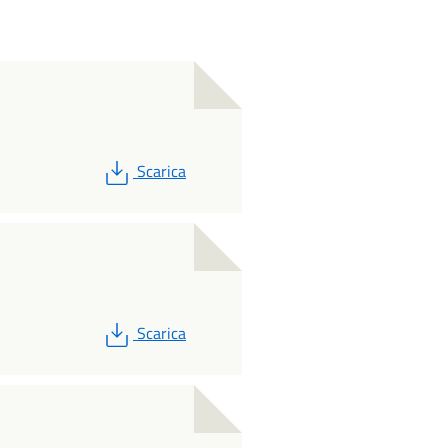
PDF
Scarica
PDF
Scarica