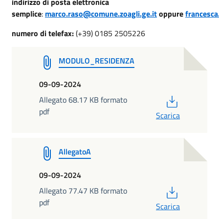
indirizzo di posta elettronica
semplice
:
marco.raso@comune.zoagli.ge.it
oppure
francesca
numero di telefax:
(+39) 0185 2505226
MODULO_RESIDENZA
09-09-2024
PDF
Allegato 68.17 KB formato
pdf
Scarica
AllegatoA
09-09-2024
PDF
Allegato 77.47 KB formato
pdf
Scarica