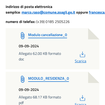
indirizzo di posta elettronica
semplice
:
marco.raso@comune.zoagli.ge.it
oppure
francesca
numero di telefax:
(+39) 0185 2505226
Modulo cancellazione_0
09-09-2024
PDF
Allegato 62.00 KB formato
doc
Scarica
MODULO_RESIDENZA_0
09-09-2024
PDF
Allegato 68.17 KB formato
pdf
Scarica