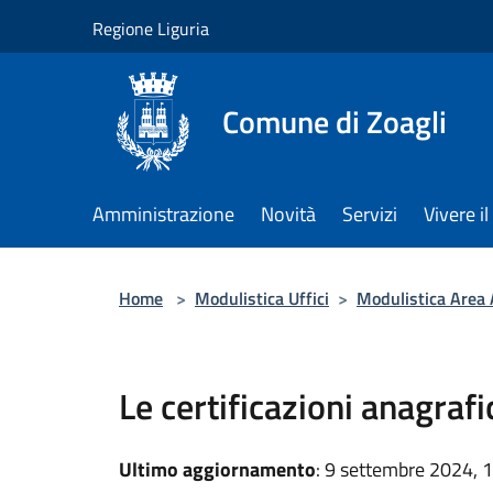
Salta al contenuto principale
Regione Liguria
Comune di Zoagli
Amministrazione
Novità
Servizi
Vivere 
Home
>
Modulistica Uffici
>
Modulistica Area
Le certificazioni anagraf
Ultimo aggiornamento
: 9 settembre 2024, 