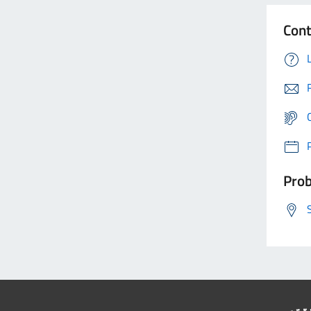
Cont
Prob