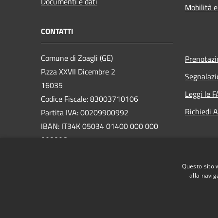
Documenti e dati
Mobilità e
CONTATTI
Comune di Zoagli (GE)
Prenotaz
P.zza XXVII Dicembre 2
Segnalazi
16035
Leggi le 
Codice Fiscale: 83003710106
Richiedi 
Partita IVA: 00209900992
IBAN: IT34K 05034 01400 000 000
008806
PEC: protocollo@pec.comune.zoagli.ge.it
Questo sito 
Centralino Unico: 018525051
alla navig