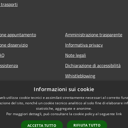
 trasporti
ione appuntamento
Amministrazione trasparente
one disservizio
Informativa privacy
FAQ
Note legali
Assistenza
Dichiarazione di accessibilità
Whistleblowing
Piano di miglioramento dei servi
Informazioni sui cookie
web utilizza cookie tecnici e assimilati strettamente necessari al corretto fu
azione del sito, nonché un cookie tecnico analitico al solo fine di elaborare i
statistiche, aggregate e anonime.
Per maggiori dettagli, può consultare la cookie policy al seguente
link
RIFIUTA TUTTO
ACCETTA TUTTO