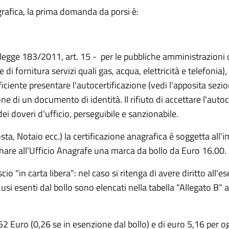
rafica, la prima domanda da porsi è:
 legge 183/2011, art. 15 - per le pubbliche amministrazioni o 
di fornitura servizi quali gas, acqua, elettricità e telefonia),
ficiente presentare l'autocertificazione (vedi l'apposita sezion
one di un documento di identità. Il rifiuto di accettare l'auto
i doveri d'ufficio, perseguibile e sanzionabile.
ta, Notaio ecc.) la certificazione anagrafica è soggetta all'i
gnare all'Ufficio Anagrafe una marca da bollo da Euro 16.00.
cio "in carta libera": nel caso si ritenga di avere diritto all'
i usi esenti dal bollo sono elencati nella tabella "Allegato B
0,52 Euro (0,26 se in esenzione dal bollo) e di euro 5,16 per 