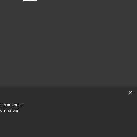
×
zi
nzionamento e
nformazioni