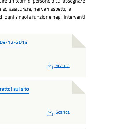
uire un team di persone a cui assegnare
 ad assicurare, nei vari aspetti, la
di ogni singola funzione negli interventi
-09-12-2015
PDF
Scarica
tto) sul sito
PDF
Scarica