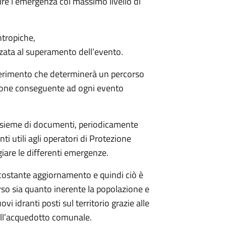
stire l’emergenza col massimo livello di
ntropiche,
zzata al superamento dell’evento.
iferimento che determinerà un percorso
sione conseguente ad ogni evento
insieme di documenti, periodicamente
i utili agli operatori di Protezione
giare le differenti emergenze.
 costante aggiornamento e quindi ciò è
rso sia quanto inerente la popolazione e
ovi idranti posti sul territorio grazie alle
dell’acquedotto comunale.