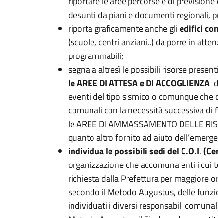
riportare le aree percorse e di previsione 
desunti da piani e documenti regionali, pr
riporta graficamente anche gli
edifici co
(scuole, centri anziani..) da porre in atte
programmabili;
segnala altresì le possibili risorse presen
le AREE DI ATTESA e DI ACCOGLIENZA
de
eventi del tipo sismico o comunque che 
comunali con la necessità successiva di f
le AREE DI AMMASSAMENTO DELLE RISORS
quanto altro fornito ad aiuto dell’emerge
individua le possibili sedi del C.O.I. (
organizzazione che accomuna enti i cui te
richiesta dalla Prefettura per maggiore org
secondo il Metodo Augustus, delle funzio
individuati i diversi responsabili comuna