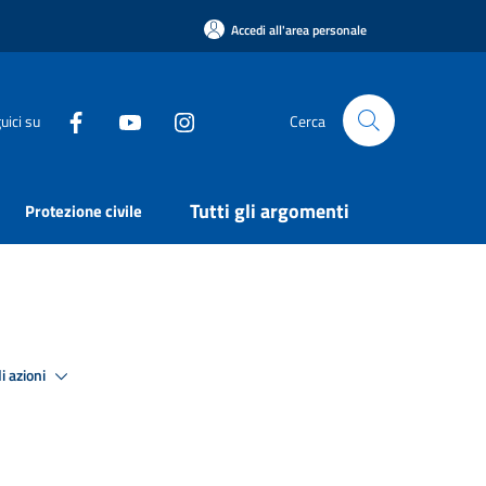
Accedi all'area personale
uici su
Cerca
Tutti gli argomenti
Protezione civile
i azioni