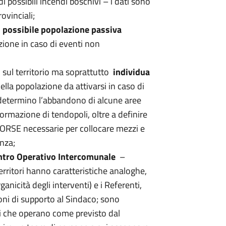
di possibili incendi boschivi – i dati sono
ovinciali;
n possibile popolazione passiva
nzione in caso di eventi non
ti sul territorio ma soprattutto
individua
lla popolazione da attivarsi in caso di
determino l’abbandono di alcune aree
ormazione di tendopoli, oltre a definire
E necessarie per collocare mezzi e
nza;
Centro Operativo Intercomunale
–
rritori hanno caratteristiche analoghe,
anicità degli interventi) e i Referenti,
ni di supporto al Sindaco; sono
li che operano come previsto dal