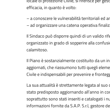
locale di protezione Civile, si riferisce per ge
efficacia, in quanto è volto:
– a conoscere le vulnerabilità territoriali ed a
– ad organizzare una catena operativa finali
Il Sindaco può disporre quindi di un valido r
organizzato in grado di sopperire alla confu
calamitoso.
Il Piano è sostanzialmente costituito da un 
aggiornati, che riassumono tutti quegli element
Civile e indispensabili per prevenire e fronteg
La sua attualità è strettamente legata al suo
stato predisposto aggiornando all’anno in co
soprattutto sono stati inseriti e catalogati i nu
informazioni fornite da S.A.P. S.r.l, gestore 