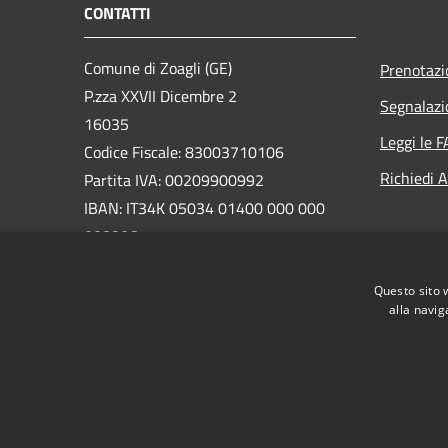
CONTATTI
Comune di Zoagli (GE)
Prenotaz
P.zza XXVII Dicembre 2
Segnalazi
16035
Leggi le 
Codice Fiscale: 83003710106
Richiedi 
Partita IVA: 00209900992
IBAN: IT34K 05034 01400 000 000
008806
PEC: protocollo@pec.comune.zoagli.ge.it
Questo sito 
Centralino Unico: 018525051
alla navig
RSS
Accessibilità
Privacy
Cookie
Mappa de