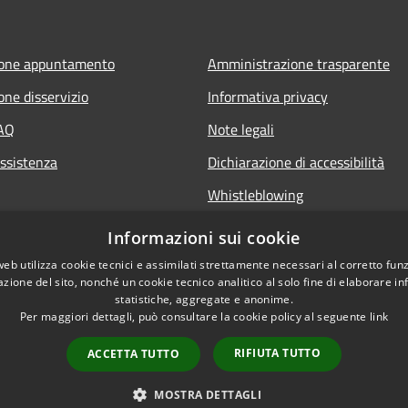
ione appuntamento
Amministrazione trasparente
one disservizio
Informativa privacy
FAQ
Note legali
Assistenza
Dichiarazione di accessibilità
Whistleblowing
Piano di miglioramento dei servi
Informazioni sui cookie
web utilizza cookie tecnici e assimilati strettamente necessari al corretto fu
azione del sito, nonché un cookie tecnico analitico al solo fine di elaborare i
statistiche, aggregate e anonime.
Per maggiori dettagli, può consultare la cookie policy al seguente
link
RIFIUTA TUTTO
ACCETTA TUTTO
l sito
Copyright © 2026 • Comune
MOSTRA DETTAGLI