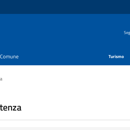
Seg
il Comune
Turismo
za
stenza