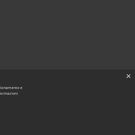
×
zi
nzionamento e
nformazioni
Municipium
Accesso redazione
 di Zoagli • Powered by
•