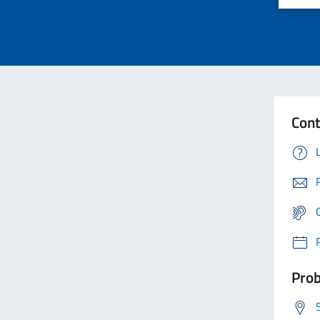
Cont
Prob