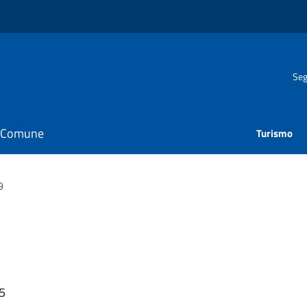
Seg
il Comune
Turismo
9
15