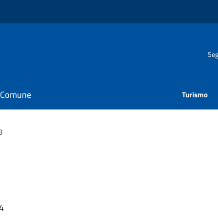
Seg
il Comune
Turismo
8
54