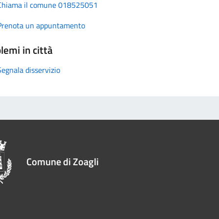
Chiama il comune 018525051
Prenota un appuntamento
lemi in città
Segnala disservizio
Comune di Zoagli