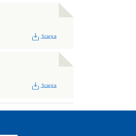
PDF
Scarica
PDF
Scarica