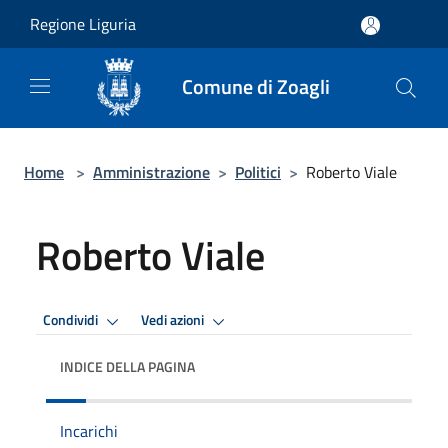
Salta al contenuto principale
Regione Liguria
Comune di Zoagli
Home
>
Amministrazione
>
Politici
>
Roberto Viale
Roberto Viale
Condividi
Vedi azioni
INDICE DELLA PAGINA
Incarichi