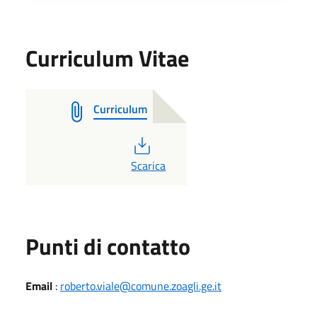
Curriculum Vitae
Curriculum
PDF
Scarica
Punti di contatto
Email
:
roberto.viale@comune.zoagli.ge.it