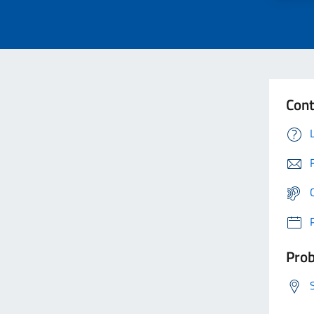
Cont
Prob