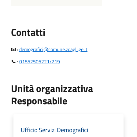
Utili
Contatti
📧
:
demografici@comune.zoagli.ge.it
📞
:
01852505221/219
Unità organizzativa
Responsabile
Ufficio Servizi Demografici