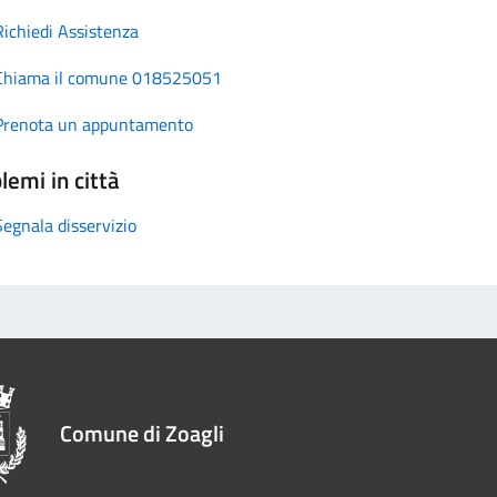
Richiedi Assistenza
Chiama il comune 018525051
Prenota un appuntamento
lemi in città
Segnala disservizio
Comune di Zoagli