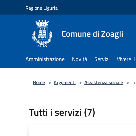
Salta al contenuto principale
Regione Liguria
Comune di Zoagli
Amministrazione
Novità
Servizi
Vivere 
Home
>
Argomenti
>
Assistenza sociale
>
Tu
Tutti i servizi (7)