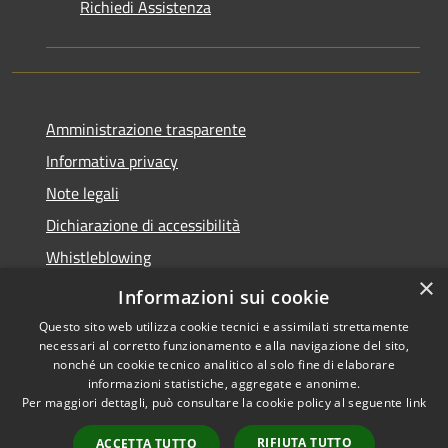
Richiedi Assistenza
Amministrazione trasparente
Informativa privacy
Note legali
Dichiarazione di accessibilità
Whistleblowing
×
Piano di miglioramento dei servizi
Informazioni sui cookie
Questo sito web utilizza cookie tecnici e assimilati strettamente
necessari al corretto funzionamento e alla navigazione del sito,
nonché un cookie tecnico analitico al solo fine di elaborare
informazioni statistiche, aggregate e anonime.
RSS
Copyright © 2026 • Comune di
Per maggiori dettagli, può consultare la cookie policy al seguente
link
Accessibilità
Zoagli • Powered by
Privacy
Municipium
Accesso
•
RIFIUTA TUTTO
ACCETTA TUTTO