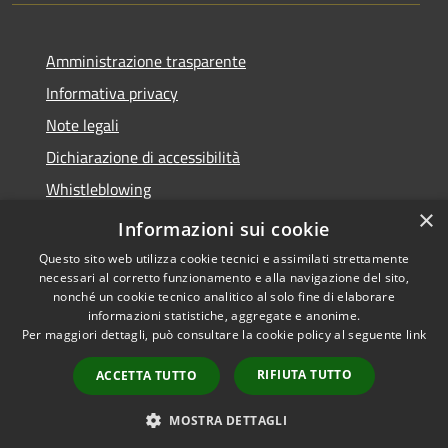
Amministrazione trasparente
Informativa privacy
Note legali
Dichiarazione di accessibilità
Whistleblowing
×
Piano di miglioramento dei servizi
Informazioni sui cookie
Questo sito web utilizza cookie tecnici e assimilati strettamente
necessari al corretto funzionamento e alla navigazione del sito,
nonché un cookie tecnico analitico al solo fine di elaborare
informazioni statistiche, aggregate e anonime.
RSS
Copyright © 2026 • Comune di
Per maggiori dettagli, può consultare la cookie policy al seguente
link
Accessibilità
Zoagli • Powered by
Privacy
Municipium
Accesso
•
RIFIUTA TUTTO
ACCETTA TUTTO
Cookie
redazione
Mappa del sito
MOSTRA DETTAGLI