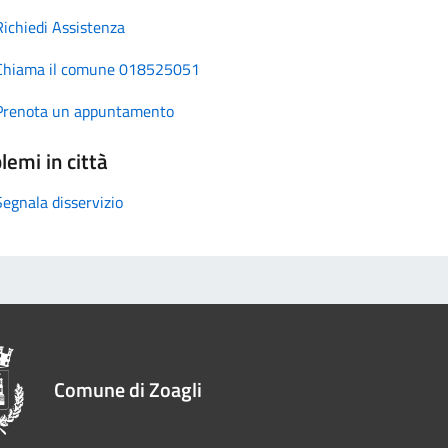
Richiedi Assistenza
Chiama il comune 018525051
Prenota un appuntamento
lemi in città
Segnala disservizio
Comune di Zoagli