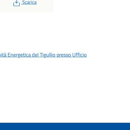
PDF
Scarica
tà Energetica del Tigullio presso Ufficio