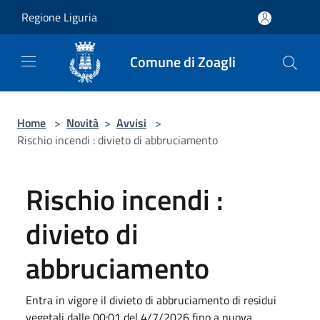
Salta al contenuto principale
Regione Liguria
Comune di Zoagli
Home
>
Novità
>
Avvisi
>
Rischio incendi : divieto di abbruciamento
Rischio incendi :
divieto di
abbruciamento
Entra in vigore il divieto di abbruciamento di residui
vegetali dalle 00:01 del 4/7/2026 fino a nuova