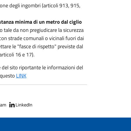
ne degli ingombri (articoli 913, 915,
stanza minima di un metro dal ciglio
o tale da non pregiudicare la sicurezza
 con strade comunali o vicinali fuori dai
ttare le "fasce di rispetto" previste dal
rticoli 16 e 17).
 del sito riportante le informazioni del
a questo
LINK
ram
LinkedIn