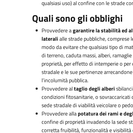
qualsiasi uso) al confine con le strade co
Quali sono gli obblighi
Provvedere a
garantire la stabilità ed 
laterali
alle strade pubbliche, comprese le
modo da evitare che qualsiasi tipo di mate
di terreno, caduta massi, alberi, ramaglie 
proprietà, per effetto di intemperie o per 
stradale e le sue pertinenze arrecandon
l’incolumità pubblica.
Provvedere al
taglio degli alberi
sbilanci
condizioni fitosanitarie, o sovraccaricati
sede stradale di viabilità veicolare o ped
Provvedere alla
potatura dei rami e degl
confine di proprietà invadendo la sede s
corretta fruibilità, funzionalità e visibilità 