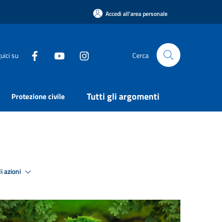
Accedi all'area personale
uici su
Cerca
Tutti gli argomenti
Protezione civile
i azioni