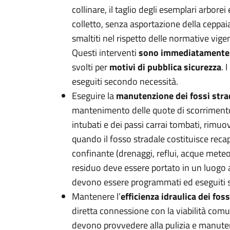
collinare, il taglio degli esemplari arbore
colletto, senza asportazione della ceppai
smaltiti nel rispetto delle normative vigen
Questi interventi
sono immediatamente e
svolti per
motivi di pubblica sicurezza
. 
eseguiti secondo necessità.
Eseguire la
manutenzione dei fossi strad
mantenimento delle quote di scorrimento 
intubati e dei passi carrai tombati, rimu
quando il fosso stradale costituisce reca
confinante (drenaggi, reflui, acque meteo
residuo deve essere portato in un luogo a
devono essere programmati ed eseguiti
Mantenere l’
efficienza idraulica dei foss
diretta connessione con la viabilità comuna
devono provvedere alla pulizia e manutenz