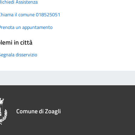
Richiedi Assistenza
Chiama il comune 018525051
Prenota un appuntamento
lemi in città
Segnala disservizio
Comune di Zoagli