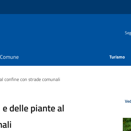
Seg
il Comune
Turismo
 al confine con strade comunali
Ved
e delle piante al
ali