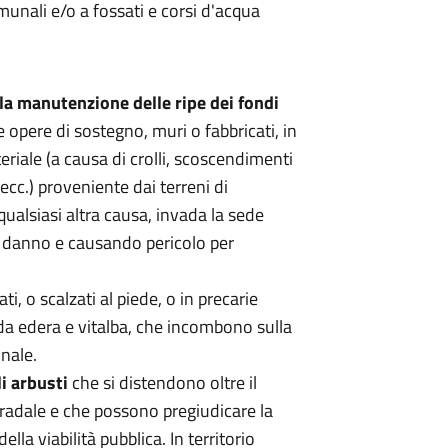
munali e/o a fossati e corsi d'acqua
alla manutenzione delle ripe dei fondi
 opere di sostegno, muri o fabbricati, in
riale (a causa di crolli, scoscendimenti
ecc.) proveniente dai terreni di
qualsiasi altra causa, invada la sede
e danno e causando pericolo per
ati, o scalzati al piede, o in precarie
 da edera e vitalba, che incombono sulla
onale.
i arbusti
che si distendono oltre il
tradale e che possono pregiudicare la
della viabilità pubblica. In territorio