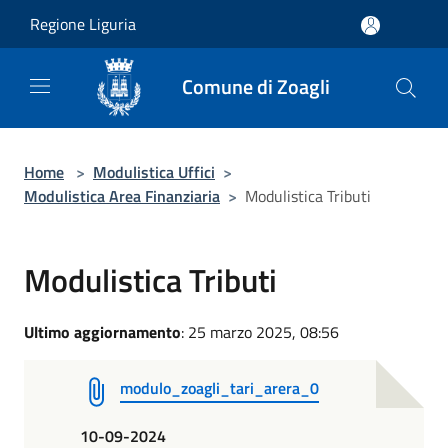
Salta al contenuto principale
Regione Liguria
Comune di Zoagli
Home
>
Modulistica Uffici
>
Modulistica Area Finanziaria
>
Modulistica Tributi
Modulistica Tributi
Ultimo aggiornamento
: 25 marzo 2025, 08:56
modulo_zoagli_tari_arera_0
10-09-2024