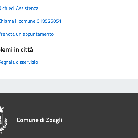
Richiedi Assistenza
Chiama il comune 018525051
Prenota un appuntamento
lemi in città
Segnala disservizio
Comune di Zoagli