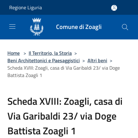
Salta al contenuto principale
Regione Liguria
Comune di Zoagli
Home
>
Il Territorio, la Storia
>
Beni Architettonici e Paesaggistici
>
Altri beni
>
Scheda XVIII: Zoagli, casa di Via Garibaldi 23/ via Doge
Battista Zoagli 1
Scheda XVIII: Zoagli, casa di
Via Garibaldi 23/ via Doge
Battista Zoagli 1