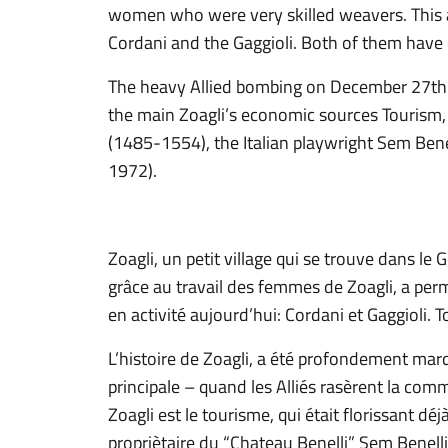
women who were very skilled weavers. This all
Cordani and the Gaggioli. Both of them have 
The heavy Allied bombing on December 27th 1
the main Zoagli’s economic sources Tourism, 
(1485-1554), the Italian playwright Sem Ben
1972).
Zoagli, un petit village qui se trouve dans le G
grâce au travail des femmes de Zoagli, a perm
en activité aujourd’hui: Cordani et Gaggioli. 
L’histoire de Zoagli, a été profondement m
principale – quand les Alliés rasèrent la comm
Zoagli est le tourisme, qui était florissant 
propriètaire du “Chateau Benelli” Sem Benelli