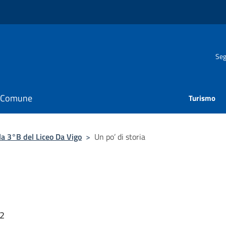
Seg
il Comune
Turismo
lla 3°B del Liceo Da Vigo
>
Un po’ di storia
42