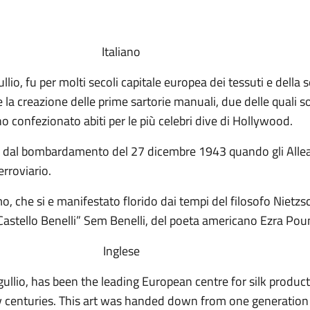
Italiano
ullio, fu per molti secoli capitale europea dei tessuti e della
e la creazione delle prime sartorie manuali, due delle quali s
no confezionato abiti per le più celebri dive di Hollywood.
a dal bombardamento del 27 dicembre 1943 quando gli Alleat
erroviario.
ismo, che si e manifestato florido dai tempi del filosofo Nietz
astello Benelli” Sem Benelli, del poeta americano Ezra Pound
Inglese
Tigullio, has been the leading European centre for silk product
ny centuries. This art was handed down from one generation 