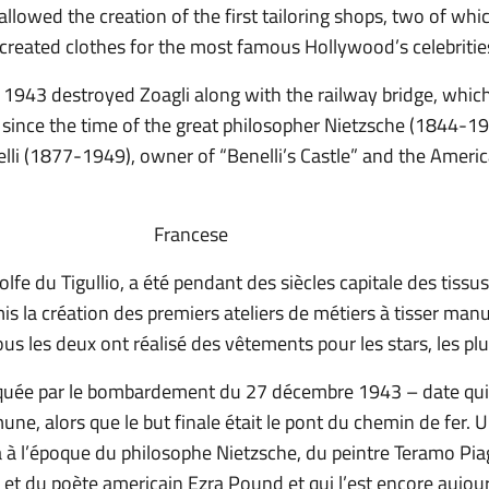
owed the creation of the first tailoring shops, two of which
created clothes for the most famous Hollywood’s celebritie
943 destroyed Zoagli along with the railway bridge, which
since the time of the great philosopher Nietzsche (1844-19
elli (1877-1949), owner of “Benelli’s Castle” and the Amer
Francese
olfe du Tigullio, a été pendant des siècles capitale des tissus
is la création des premiers ateliers de métiers à tisser ma
Tous les deux ont réalisé des vêtements pour les stars, les p
arquée par le bombardement du 27 décembre 1943 – date qui
une, alors que le but finale était le pont du chemin de fer. 
déjà à l’époque du philosophe Nietzsche, du peintre Teramo Pi
 et du poète americain Ezra Pound et qui l’est encore aujour