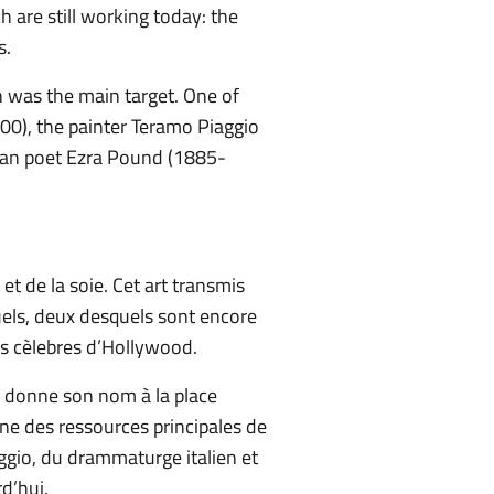
 are still working today: the
s.
 was the main target. One of
00), the painter Teramo Piaggio
ican poet Ezra Pound (1885-
 et de la soie. Cet art transmis
nuels, deux desquels sont encore
lus cèlebres d’Hollywood.
 donne son nom à la place
Une des ressources principales de
aggio, du drammaturge italien et
d’hui.