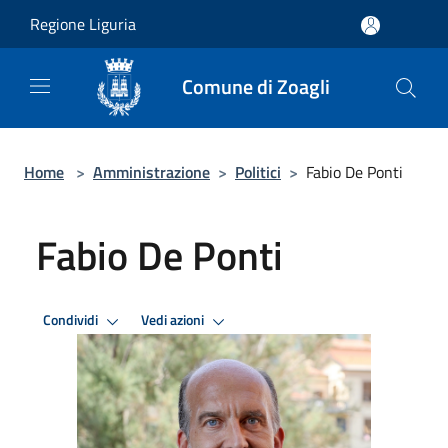
Salta al contenuto principale
Regione Liguria
Comune di Zoagli
Home
>
Amministrazione
>
Politici
>
Fabio De Ponti
Fabio De Ponti
Condividi
Vedi azioni