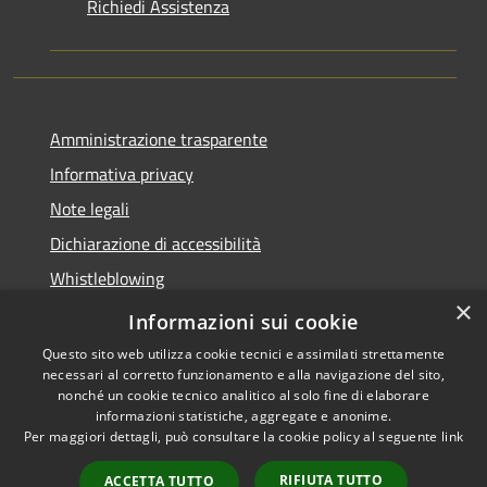
Richiedi Assistenza
Amministrazione trasparente
Informativa privacy
Note legali
Dichiarazione di accessibilità
Whistleblowing
×
Piano di miglioramento dei servizi
Informazioni sui cookie
Questo sito web utilizza cookie tecnici e assimilati strettamente
necessari al corretto funzionamento e alla navigazione del sito,
nonché un cookie tecnico analitico al solo fine di elaborare
informazioni statistiche, aggregate e anonime.
RSS
Copyright © 2026 • Comune di
Per maggiori dettagli, può consultare la cookie policy al seguente
link
Accessibilità
Zoagli • Powered by
Privacy
Municipium
Accesso
•
RIFIUTA TUTTO
ACCETTA TUTTO