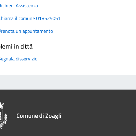
Richiedi Assistenza
Chiama il comune 018525051
Prenota un appuntamento
lemi in città
Segnala disservizio
Comune di Zoagli