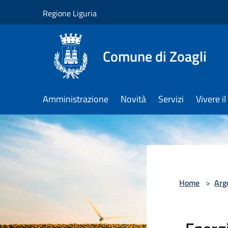
Salta al contenuto principale
Regione Liguria
Comune di Zoagli
Amministrazione
Novità
Servizi
Vivere 
Home
>
Arg