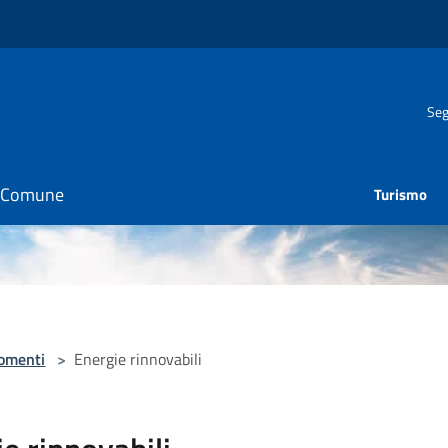
Seg
il Comune
Turismo
omenti
>
Energie rinnovabili