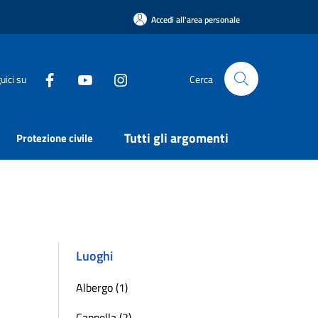
Accedi all'area personale
uici su
Cerca
Tutti gli argomenti
Protezione civile
Luoghi
Albergo (1)
Cappella (2)