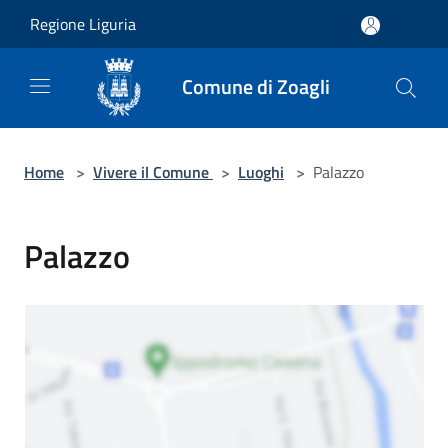
Salta al contenuto principale
Regione Liguria
Comune di Zoagli
Home
>
Vivere il Comune
>
Luoghi
>
Palazzo
Palazzo