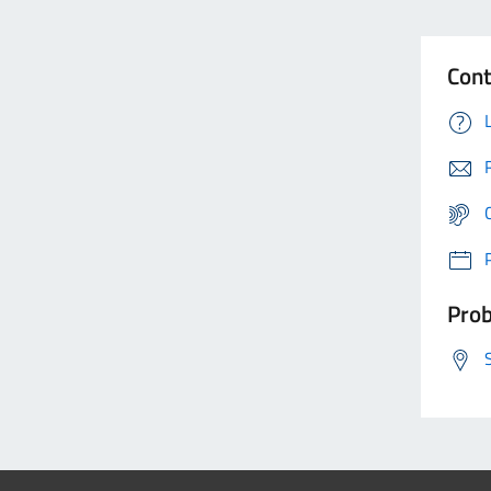
Cont
Prob