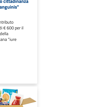
o cittadinanza
sanguinis"
ntributo
i € 600 per il
della
iana "iure