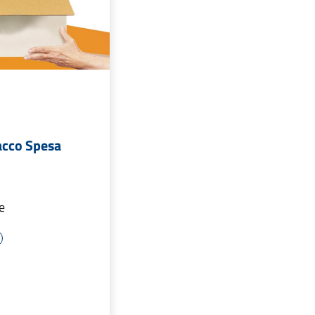
acco Spesa
e