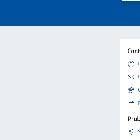
Cont
Prob