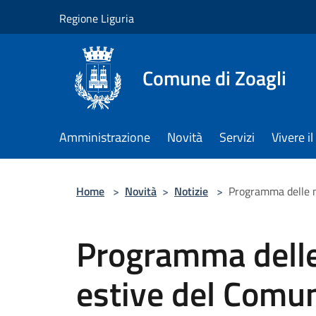
Salta al contenuto principale
Regione Liguria
Comune di Zoagli
Amministrazione
Novità
Servizi
Vivere 
Home
>
Novità
>
Notizie
>
Programma delle m
Programma delle
estive del Comun