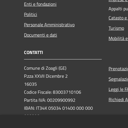
Enti e fondazioni
Appalti pu
Politici
Catasto e
Personale Amministrativo
Turismo
Documenti e dati
Mobilità e
CONTATTI
Comune di Zoagli (GE)
Prenotaz
P.zza XXVII Dicembre 2
Segnalazi
16035
Leggi le 
Codice Fiscale: 83003710106
Richiedi 
Partita IVA: 00209900992
IBAN: IT34K 05034 01400 000 000
008806