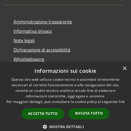
Amministrazione trasparente
Informativa privacy
Note legali
Dichiarazione di accessibilità
Whistleblowing
×
Piano di miglioramento dei servizi
Informazioni sui cookie
Questo sito web utilizza cookie tecnici e assimilati strettamente
necessari al corretto funzionamento e alla navigazione del sito,
nonché un cookie tecnico analitico al solo fine di elaborare
informazioni statistiche, aggregate e anonime.
RSS
Copyright © 2026 • Comune di
Per maggiori dettagli, può consultare la cookie policy al seguente
link
Accessibilità
Zoagli • Powered by
Privacy
Municipium
Accesso
•
RIFIUTA TUTTO
ACCETTA TUTTO
Cookie
redazione
Mappa del sito
MOSTRA DETTAGLI