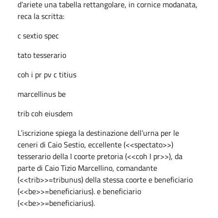
d’ariete una tabella rettangolare, in cornice modanata,
reca la scritta:
c sextio spec
tato tesserario
coh i pr pv c titius
marcellinus be
trib coh eiusdem
L’iscrizione spiega la destinazione dell’urna per le
ceneri di Caio Sestio, eccellente (<<spectato>>)
tesserario della I coorte pretoria (<<coh I pr>>), da
parte di Caio Tizio Marcellino, comandante
(<<trib>>=tribunus) della stessa coorte e beneficiario
(<<be>>=beneficiarius). e beneficiario
(<<be>>=beneficiarius).