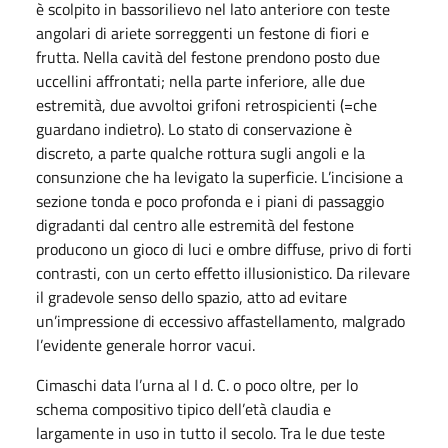
è scolpito in bassorilievo nel lato anteriore con teste
angolari di ariete sorreggenti un festone di fiori e
frutta. Nella cavità del festone prendono posto due
uccellini affrontati; nella parte inferiore, alle due
estremità, due avvoltoi grifoni retrospicienti (=che
guardano indietro). Lo stato di conservazione è
discreto, a parte qualche rottura sugli angoli e la
consunzione che ha levigato la superficie. L’incisione a
sezione tonda e poco profonda e i piani di passaggio
digradanti dal centro alle estremità del festone
producono un gioco di luci e ombre diffuse, privo di forti
contrasti, con un certo effetto illusionistico. Da rilevare
il gradevole senso dello spazio, atto ad evitare
un’impressione di eccessivo affastellamento, malgrado
l’evidente generale horror vacui.
Cimaschi data l’urna al I d. C. o poco oltre, per lo
schema compositivo tipico dell’età claudia e
largamente in uso in tutto il secolo. Tra le due teste