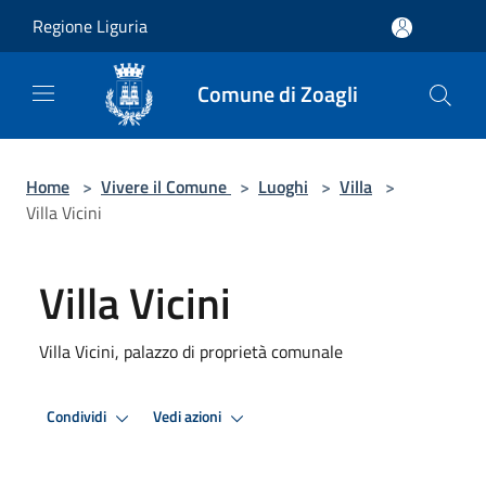
Salta al contenuto principale
Regione Liguria
Comune di Zoagli
Home
>
Vivere il Comune
>
Luoghi
>
Villa
>
Villa Vicini
Villa Vicini
Villa Vicini, palazzo di proprietà comunale
Condividi
Vedi azioni