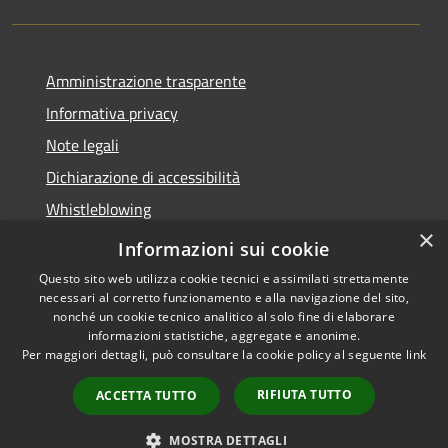
Amministrazione trasparente
Informativa privacy
Note legali
Dichiarazione di accessibilità
Whistleblowing
×
Piano di miglioramento dei servizi
Informazioni sui cookie
Questo sito web utilizza cookie tecnici e assimilati strettamente
necessari al corretto funzionamento e alla navigazione del sito,
nonché un cookie tecnico analitico al solo fine di elaborare
informazioni statistiche, aggregate e anonime.
RSS
Copyright © 2026 • Comune di
Per maggiori dettagli, può consultare la cookie policy al seguente
link
Accessibilità
Zoagli • Powered by
Privacy
Municipium
Accesso
•
RIFIUTA TUTTO
ACCETTA TUTTO
Cookie
redazione
Mappa del sito
MOSTRA DETTAGLI